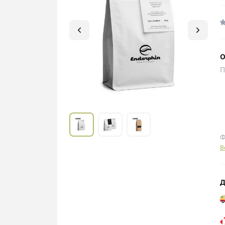
О
П
Ф
В
Д