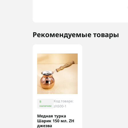
Рекомендуемые товары
Код товара:
В
наличии
zh500-1
Медная турка
Шарик 150 мл. ZH
джезва