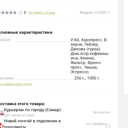
0
Оставить отзыв
Модель: CC0001-1
сновные характеристики
омол:
V-60, Аэропресс, В
зерне, Гейзер,
Джезва (турка),
Дом.эспр.кофемаш
ина, Кемекс,
Фильтр, Френч-
пресс, Чашка,
Эспрессо
асовка:
250 г., 1000 г.
се характеристики
оставка этого товара:
Курьером по городу (Самар)
бесплатно
Доставим сегодня
Новой почтой в отделения и
по тарифам
почтоматы