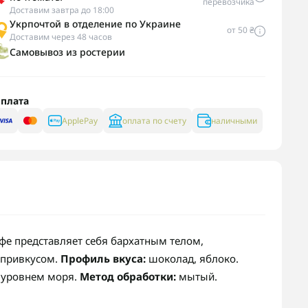
перевозчика
Доставим завтра до 18:00
Укрпочтой в отделение по Украине
от 50 ₴
Доставим через 48 часов
Самовывоз из ростерии
плата
ApplePay
оплата по счету
наличными
офе представляет себя бархатным телом,
 привкусом.
Профиль вкуса:
шоколад, яблоко.
 уровнем моря.
Метод обработки:
мытый.