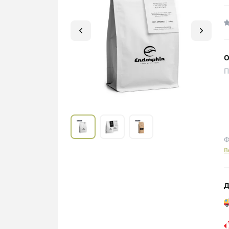
О
П
Ф
В
Д