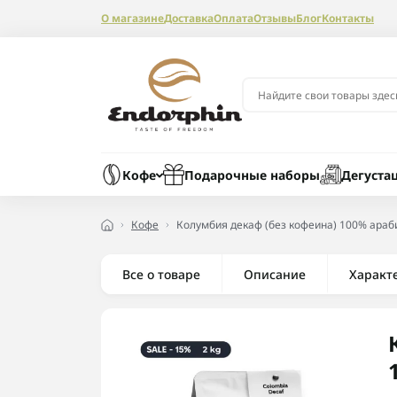
О магазине
Доставка
Оплата
Отзывы
Блог
Контакты
Кофе
Подарочные наборы
Дегуста
Кофе
Колумбия декаф (без кофеина) 100% араби
Все о товаре
Описание
Характ