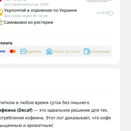
перевозчика
Доставим завтра до 18:00
Укрпочтой в отделение по Украине
от 50 ₴
Доставим через 48 часов
Самовывоз из ростерии
плата
ApplePay
оплата по счету
наличными
итком в любое время суток без лишнего
феина (Decaf)
— это идеальное решение для тех,
отребление кофеина. Этот лот доказывает, что кофе
асыщенным и ароматным!