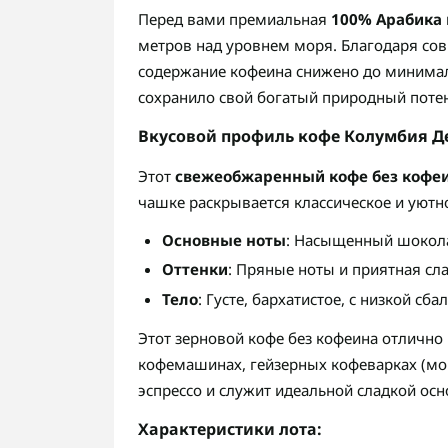
Перед вами премиальная
100% Арабика
метров над уровнем моря. Благодаря со
содержание кофеина снижено до миним
сохранило свой богатый природный потен
Вкусовой профиль кофе Колумбия Д
Этот
свежеобжаренный кофе без кофе
чашке раскрывается классическое и уютно
Основные ноты
: Насыщенный шокола
Оттенки
: Пряные ноты и приятная сл
Тело
: Густе, бархатистое, с низкой с
Этот зерновой кофе без кофеина отлично
кофемашинах, гейзерных кофеварках (мок
эспрессо и служит идеальной сладкой осн
Характеристики лота: