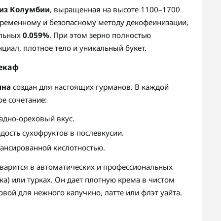
 из Колумбии
, выращенная на высоте 1100–1700
временному и безопасному методу декофеинизации,
альных
0.059%
. При этом зерно полностью
циал, плотное тело и уникальный букет.
екаф
ина
создан для настоящих гурманов. В каждой
е сочетание:
дно-ореховый вкус.
адость сухофруктов в послевкусии.
балансированной кислотностью.
 варится в автоматических и профессиональных
а) или турках. Он дает плотную крема в чистом
овой для нежного капучино, латте или флэт уайта.