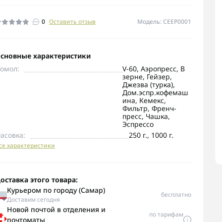
0
Оставить отзыв
Модель: CEEP0001
сновные характеристики
омол:
V-60, Аэропресс, В
зерне, Гейзер,
Джезва (турка),
Дом.эспр.кофемаш
ина, Кемекс,
Фильтр, Френч-
пресс, Чашка,
Эспрессо
асовка:
250 г., 1000 г.
се характеристики
оставка этого товара:
Курьером по городу (Самар)
бесплатно
Доставим сегодня
Новой почтой в отделения и
по тарифам
почтоматы