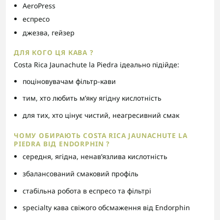
AeroPress
еспресо
джезва, гейзер
ДЛЯ КОГО ЦЯ КАВА ?
Costa Rica Jaunachute la Piedra ідеально підійде:
поціновувачам фільтр-кави
тим, хто любить м’яку ягідну кислотність
для тих, хто цінує чистий, неагресивний смак
ЧОМУ ОБИРАЮТЬ COSTA RICA JAUNACHUTE LA
PIEDRA ВІД ENDORPHIN ?
середня, ягідна, ненав’язлива кислотність
збалансований смаковий профіль
стабільна робота в еспресо та фільтрі
specialty кава свіжого обсмаження від Endorphin