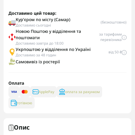
Доставимо цей товар:
Курʼєром по місту (Самар)
(безкоштовно)
Доставимо сьогодні
Новою Поштою у відділення та
за тарифами
поштомати
перевізника
Доставимо завтра до 18:00
Укрпоштою у відділення по Україні
від 50 ₴
Доставимо за 48 годин
Самовивіз із ростерії
Оплата
ApplePay
оплата за рахунком
готівкою
Опис