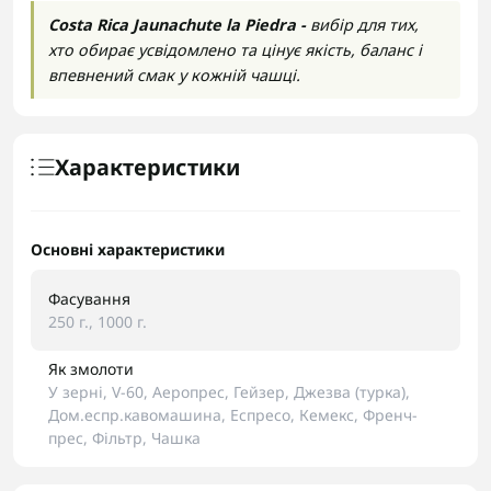
Costa Rica Jaunachute la Piedra -
вибір для тих,
хто обирає усвідомлено та цінує якість, баланс і
впевнений смак у кожній чашці.
Характеристики
Основні характеристики
Фасування
250 г., 1000 г.
Як змолоти
У зерні, V-60, Аеропрес, Гейзер, Джезва (турка),
Дом.еспр.кавомашина, Еспресо, Кемекс, Френч-
прес, Фільтр, Чашка