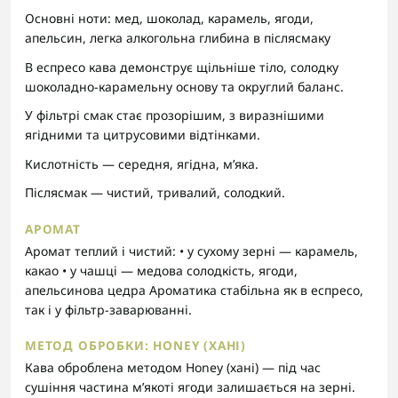
Основні ноти: мед, шоколад, карамель, ягоди,
апельсин, легка алкогольна глибина в післясмаку
В еспресо кава демонструє щільніше тіло, солодку
шоколадно-карамельну основу та округлий баланс.
У фільтрі смак стає прозорішим, з виразнішими
ягідними та цитрусовими відтінками.
Кислотність — середня, ягідна, м’яка.
Післясмак — чистий, тривалий, солодкий.
АРОМАТ
Аромат теплий і чистий: • у сухому зерні — карамель,
какао • у чашці — медова солодкість, ягоди,
апельсинова цедра Ароматика стабільна як в еспресо,
так і у фільтр-заварюванні.
МЕТОД ОБРОБКИ: HONEY (ХАНІ)
Кава оброблена методом Honey (хані) — під час
сушіння частина м’якоті ягоди залишається на зерні.