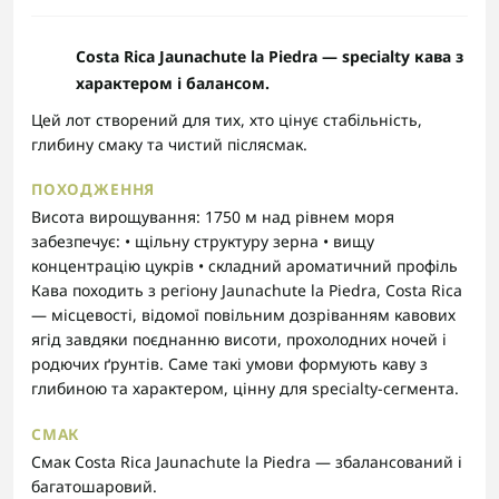
Costa Rica Jaunachute la Piedra — specialty кава з
характером і балансом.
Цей лот створений для тих, хто цінує стабільність,
глибину смаку та чистий післясмак.
ПОХОДЖЕННЯ
Висота вирощування: 1750 м над рівнем моря
забезпечує: • щільну структуру зерна • вищу
концентрацію цукрів • складний ароматичний профіль
Кава походить з регіону Jaunachute la Piedra, Costa Rica
— місцевості, відомої повільним дозріванням кавових
ягід завдяки поєднанню висоти, прохолодних ночей і
родючих ґрунтів. Саме такі умови формують каву з
глибиною та характером, цінну для specialty-сегмента.
СМАК
Cмак Costa Rica Jaunachute la Piedra — збалансований і
багатошаровий.