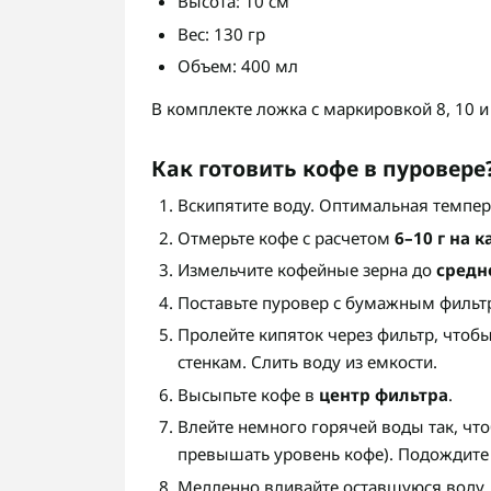
Высота: 10 см
Вес: 130 гр
Объем: 400 мл
В комплекте ложка с маркировкой 8, 10 и
Как готовить кофе в пуровере
Вскипятите воду. Оптимальная темпе
Отмерьте кофе с расчетом
6–10 г на 
Измельчите кофейные зерна до
средн
Поставьте пуровер с бумажным фильт
Пролейте кипяток через фильтр, чтоб
стенкам. Слить воду из емкости.
Высыпьте кофе в
центр фильтра
.
Влейте немного горячей воды так, чт
превышать уровень кофе). Подождите 
Медленно вливайте оставшуюся воду