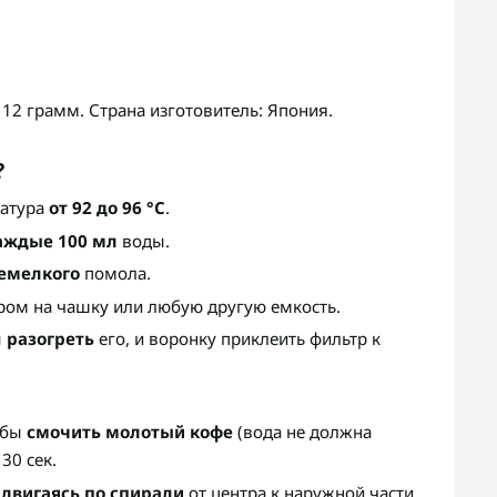
 12 грамм. Страна изготовитель: Япония.
?
ратура
от 92 до 96 °C
.
каждые 100 мл
воды.
емелкого
помола.
ром на чашку или любую другую емкость.
ы
разогреть
его, и воронку приклеить фильтр к
обы
смочить молотый кофе
(вода не должна
30 сек.
,
двигаясь по спирали
от центра к наружной части