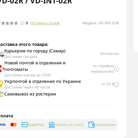
VD-02R / VD-INT-02R
0
Оставить отзыв
Модель: VD-INT-02R
оставка этого товара:
Курьером по городу (Самар)
бесплатно
Доставим сегодня
Новой почтой в отделения и
по тарифам
почтоматы
перевозчика
Доставим завтра до 18:00
Укрпочтой в отделение по Украине
от 50 ₴
Доставим через 48 часов
Самовывоз из ростерии
плата
ApplePay
оплата по счету
наличными